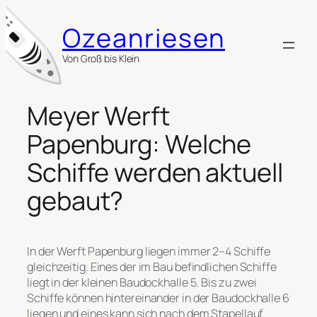
Zum
Inhalt
Ozeanriesen
springen
Von Groß bis Klein
Meyer Werft
Papenburg: Welche
Schiffe werden aktuell
gebaut?
In der Werft Papenburg liegen immer 2–4 Schiffe
gleichzeitig. Eines der im Bau befindlichen Schiffe
liegt in der kleinen Baudockhalle 5. Bis zu zwei
Schiffe können hintereinander in der Baudockhalle 6
liegen und eines kann sich nach dem Stapellauf